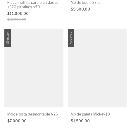
Placa muffins para 6 unidades
Molde budin 27 cm
+ 120 pirotines nº10
$5.500,00
$11.000,00
$12.000,00
Sin stock
Sin stock
Molde torta desmontable N26
Molde paleta Mickey 10
$7.000,00
$1.500,00