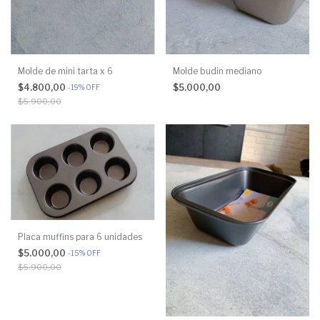
Molde de mini tarta x 6
Molde budin mediano
$4.800,00
$5.000,00
-
19
%
OFF
$5.900,00
Placa muffins para 6 unidades
$5.000,00
-
15
%
OFF
$5.900,00