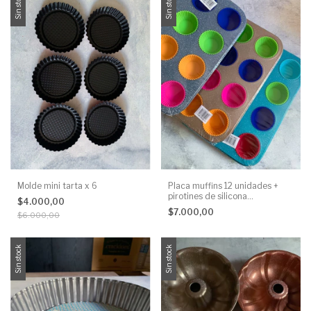
Sin stock
Sin stock
Molde mini tarta x 6
Placa muffins 12 unidades +
pirotines de silicona
$4.000,00
reutilizables
$7.000,00
$6.000,00
Sin stock
Sin stock