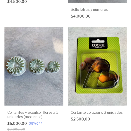
$4.500,00
Sello letras y números
$4.000,00
Cortantes + expulsor flores x 3
Cortante corazón x 3 unidades
unidades (medianos)
$2.500,00
$5.000,00
-
38
%
OFF
$8.000,00