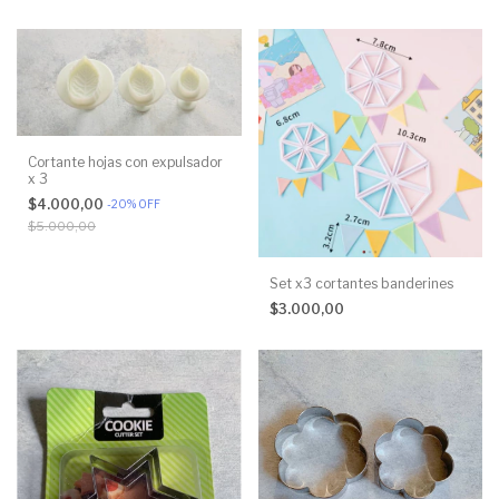
Cortante hojas con expulsador
x 3
$4.000,00
-
20
%
OFF
$5.000,00
Set x3 cortantes banderines
$3.000,00