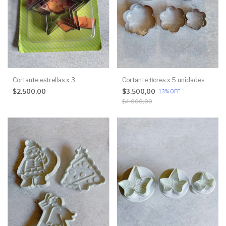
Cortante estrellas x 3
Cortante flores x 5 unidades
$2.500,00
$3.500,00
-
13
%
OFF
$4.000,00