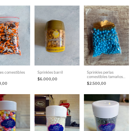
les comestibles
Sprinkles barril
Sprinkles perlas
comestibles tamaños
$6.000,00
surtidos 25 g
0,00
$2.500,00