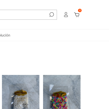
0
olución