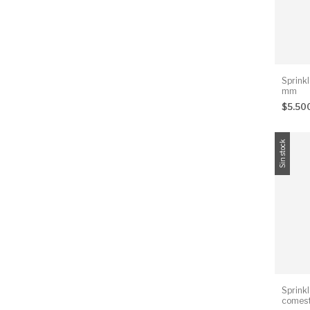
Sprink
mm
$5.50
Sin stock
Sprinkl
comest