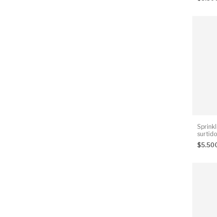
Sprink
surtid
85 g
$5.50