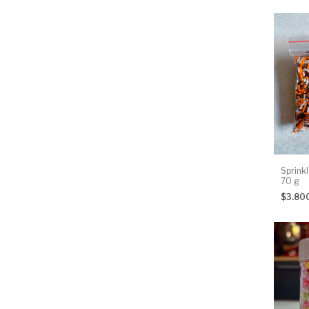
Sprink
70 g
$3.80