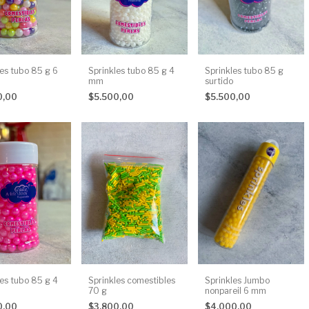
les tubo 85 g 6
Sprinkles tubo 85 g 4
Sprinkles tubo 85 g
mm
surtido
0,00
$5.500,00
$5.500,00
les tubo 85 g 4
Sprinkles comestibles
Sprinkles Jumbo
70 g
nonpareil 6 mm
0,00
$3.800,00
$4.000,00