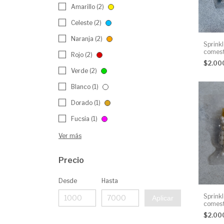
Amarillo (2)
Celeste (2)
Naranja (2)
Sprinkl
comest
Rojo (2)
$2.00
Verde (2)
Blanco (1)
Dorado (1)
Fucsia (1)
Ver más
Precio
Desde
Hasta
Sprinkl
Aplicar
comest
g
$2.00