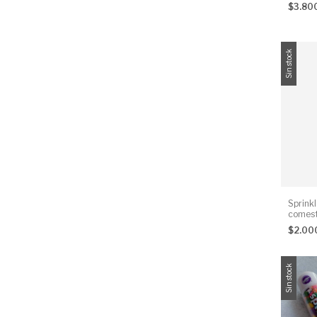
$3.80
Sin stock
Sprinkl
comest
$2.00
Sin stock