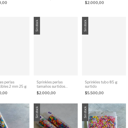
0,00
$2.000,00
Sin stock
Sin stock
es perlas
Sprinkles perlas
Sprinkles tubo 85 g
ibles 2 mm 25 g
tamaños surtidos
surtido
comestibles 25 g
0,00
$2.000,00
$5.500,00
Sin stock
Sin stock