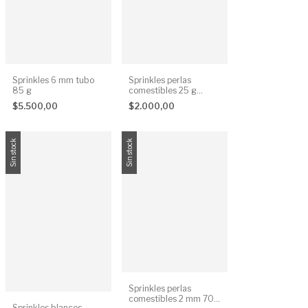
Sprinkles 6 mm tubo
Sprinkles perlas
85 g
comestibles 25 g
tamaños surtidos
$5.500,00
$2.000,00
Sin stock
Sin stock
Sprinkles perlas
comestibles 2 mm 70
Sprinkles blancos