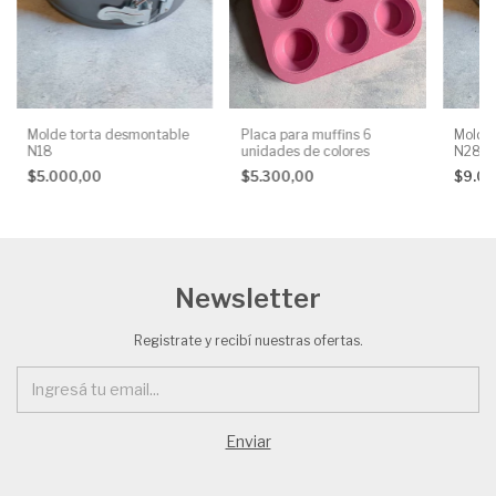
Molde torta desmontable
Placa para muffins 6
Molde 
N18
unidades de colores
N28
$5.000,00
$5.300,00
$9.0
Newsletter
Registrate y recibí nuestras ofertas.