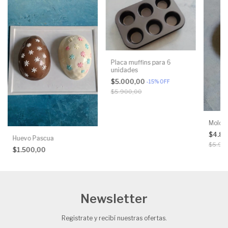
Placa muffins para 6
unidades
$5.000,00
-
15
%
OFF
$5.900,00
Molde 
$4.8
Huevo Pascua
$5.90
$1.500,00
Newsletter
Registrate y recibí nuestras ofertas.