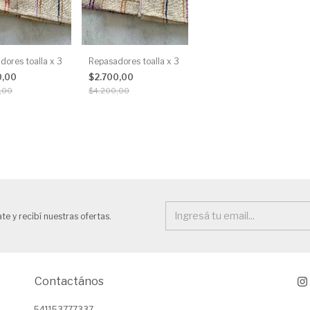
dores toalla x 3
Repasadores toalla x 3
0,00
$2.700,00
,00
$4.200,00
te y recibí nuestras ofertas.
Contactános
541153777337