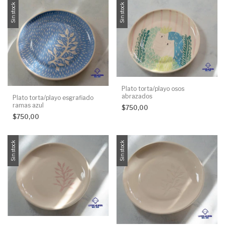
Sin stock
Sin stock
Plato torta/playo osos
abrazados
Plato torta/playo esgrafiado
ramas azul
$750,00
$750,00
Sin stock
Sin stock