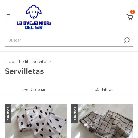
0
Inicio
.
Textil
.
Servilletas
Servilletas
Ordenar
Filtrar
Sin stock
Sin stock