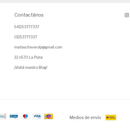
Contactános
541153777337
01153777337
matiaschaverolp@gmail.com
22 n570 La Plata
¡Visitá nuestro Blog!
Medios de envío