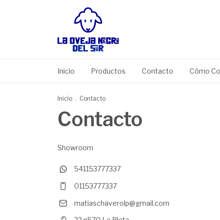
Inicio
Productos
Contacto
Cómo Co
Inicio
.
Contacto
Contacto
Showroom
541153777337
01153777337
matiaschaverolp@gmail.com
22 n570 La Plata