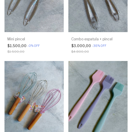
Mini pincel
Combo espatula + pincel
$1.500,00
$3.000,00
-
0
%
OFF
-
38
%
OFF
$1.500,00
$4.800,00