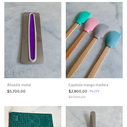
Alisador metal
Espatula mango madera
$5.700,00
$2.800,00
-
7
%
OFF
$3.000,00