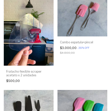
Combo espatula+pincel
$3.000,00
-
38
%
OFF
$4.800,00
Fratacho flexible scraper
acetato x 2 unidades
$500,00