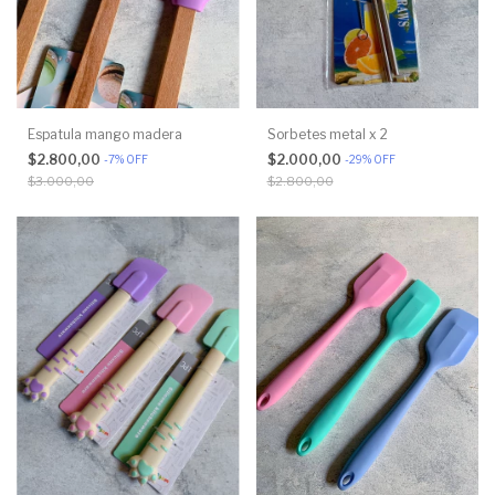
Espatula mango madera
Sorbetes metal x 2
$2.800,00
$2.000,00
-
7
%
OFF
-
29
%
OFF
$3.000,00
$2.800,00