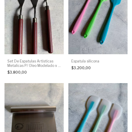
Set De Espatulas Artisticas
Espatula silicona
Metalicas P/ Oleo Modelado x 3
$3.200,00
unidades
$3.800,00