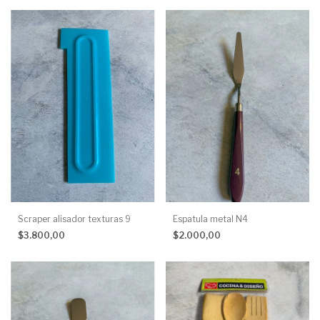
Scraper alisador texturas 9
Espatula metal N4
$3.800,00
$2.000,00