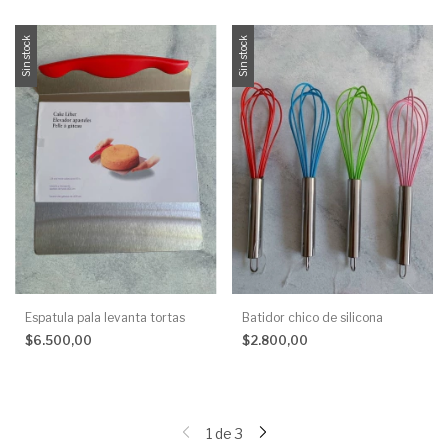
Sin stock
Sin stock
Espatula pala levanta tortas
Batidor chico de silicona
$6.500,00
$2.800,00
1
de
3