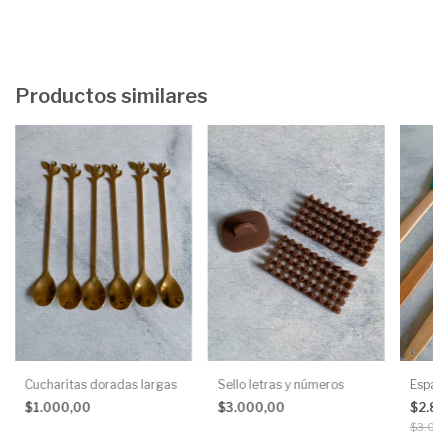
Productos similares
Cucharitas doradas largas
Sello letras y números
Espat
$1.000,00
$3.000,00
$2.8
$3.00