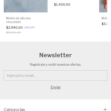
$1.400,00
Molde de silicona
Molde 
chocolatin
$3.3
$2.990,00
-
15
%
OFF
$3.500,00
Newsletter
Registrate y recibí nuestras ofertas.
Categorías