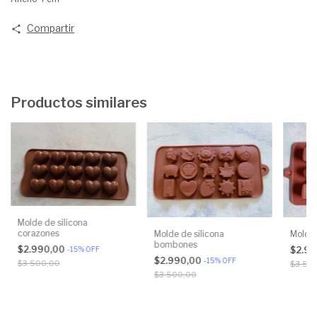
Compartir
Productos similares
Molde de silicona
corazones
Molde de silicona
Molde 
bombones
$2.990,00
$2.9
-
15
%
OFF
$2.990,00
-
15
%
OFF
$3.500,00
$3.50
$3.500,00