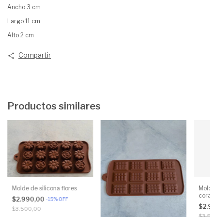
Ancho 3 cm
Largo 11 cm
Alto 2 cm
Compartir
Productos similares
Molde de silicona flores
Molde 
coraz
$2.990,00
-
15
%
OFF
$2.9
$3.500,00
$3.50