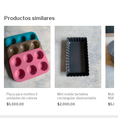
Productos similares
Placa para muffins 6
Mini molde tarteleta
Molde 
unidades de colores
rectangular desmontable
N18
$5.300,00
$2.000,00
$5.0