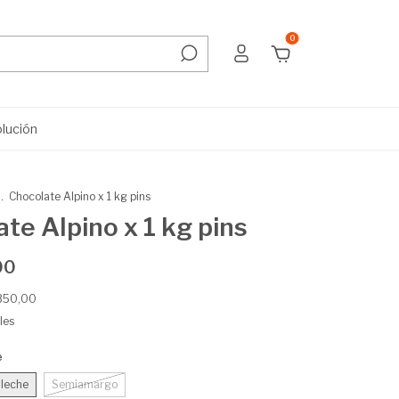
0
olución
.
Chocolate Alpino x 1 kg pins
te Alpino x 1 kg pins
00
.350,00
les
e
 leche
Semiamargo