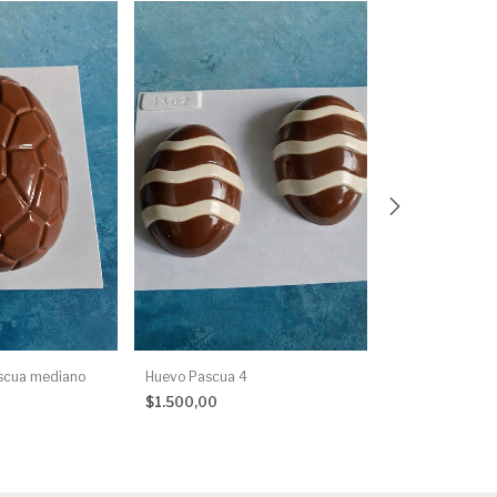
Molde Huevo de
$1.500,00
scua mediano
Huevo Pascua 4
$1.500,00