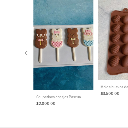
14
Molde huevos d
$3.500,00
Chupetines conejos Pascua
$2.000,00