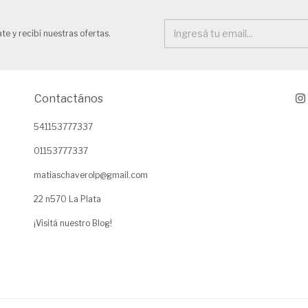
te y recibí nuestras ofertas.
Contactános
541153777337
01153777337
matiaschaverolp@gmail.com
22 n570 La Plata
¡Visitá nuestro Blog!