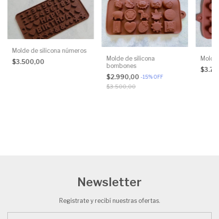
Molde de silicona números
Molde de silicona
Molde
$3.500,00
bombones
$3.70
$2.990,00
-
15
%
OFF
$3.500,00
Newsletter
Registrate y recibí nuestras ofertas.