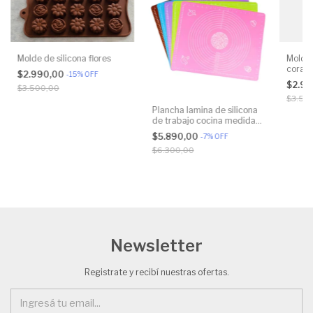
Molde de silicona flores
Molde 
coraz
$2.990,00
-
15
%
OFF
$2.9
$3.500,00
$3.50
Plancha lamina de silicona
de trabajo cocina medidas
antiadherente
$5.890,00
-
7
%
OFF
$6.300,00
Newsletter
Registrate y recibí nuestras ofertas.