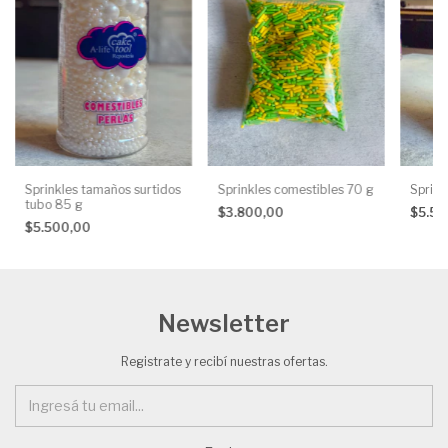
Sprinkles tamaños surtidos
Sprinkles comestibles 70 g
Sprink
tubo 85 g
$3.800,00
$5.5
$5.500,00
Newsletter
Registrate y recibí nuestras ofertas.