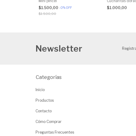
tal
Mini pincel
Cucharitas dora
$1.500,00
$1.000,00
-
0
%
OFF
$1.500,00
Newsletter
Registra
Categorías
Inicio
Productos
Contacto
Cómo Comprar
Preguntas Frecuentes