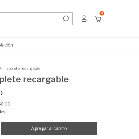
0
olución
Mini soplete recargable
plete recargable
0
50,00
les