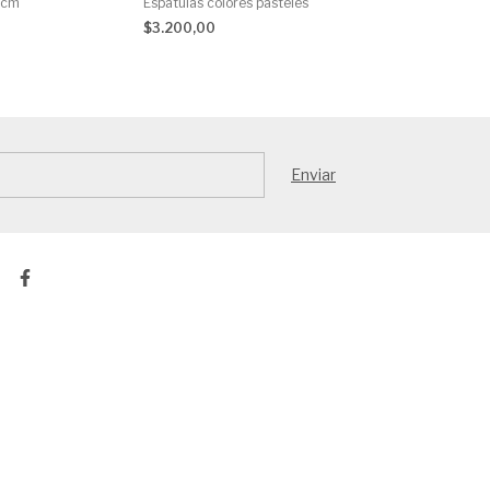
 cm
Espatulas colores pasteles
Espatulas metal
$3.200,00
$4.300,00