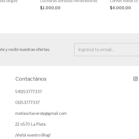
das largas
Cucharas doradas revolvedoras
Cornet metal 15
$1.000,00
$4.000,00
te y recibí nuestras ofertas.
Contactános
541153777337
01153777337
matiaschaverolp@gmail.com
22 n570 La Plata
¡Visitá nuestro Blog!