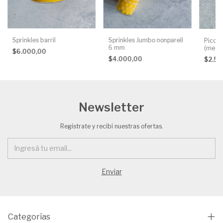
Sprinkles barril
Sprinkles Jumbo nonpareil
Pico S
6 mm
(medi
$6.000,00
$4.000,00
$2.5
Newsletter
Registrate y recibí nuestras ofertas.
Categorías