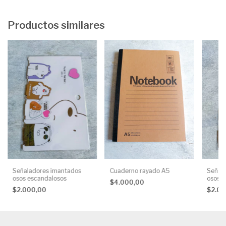
Productos similares
Señaladores imantados
Señal
Cuaderno rayado A5
osos escandalosos
osos e
$4.000,00
$2.000,00
$2.0