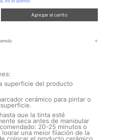
s, es el último!
envío
nes:
la superficie del producto
arcador cerámico para pintar o
 superficie.
hasta que la tinta esté
ente seca antes de manipular
ecomendado: 20-25 minutos o
 lograr una mejor fijación de la
de colocar el producto cerámico