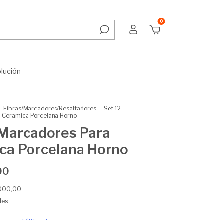
0
olución
.
Fibras/Marcadores/Resaltadores
.
Set 12
 Ceramica Porcelana Horno
 Marcadores Para
ca Porcelana Horno
00
.000,00
les