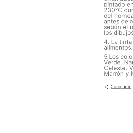
pintado en
230°C dur
del hornea
antes de r
según el 
los dibujo
4. La tint
alimentos.
5.Los colo
Verde, Nar
Celeste, V
Marrón y 
Compartir