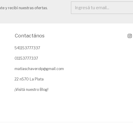
te y recibí nuestras ofertas.
Contactános
541153777337
01153777337
matiaschaverolp@gmail.com
22 n570 La Plata
¡Visitá nuestro Blog!