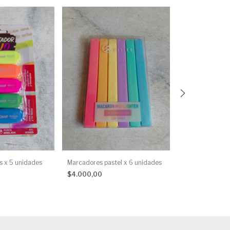
s x 5 unidades
Marcadores pastel x 6 unidades
Marcadores acri
unidades
$4.000,00
$28.000,00