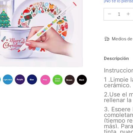
¡No te lo pierda
Medios de 
Descripción
Instruccio
1 .Limpie 
cerámico.
2.Use el m
rellenar la
3. Espere 
completam
(tiempo r
más). Para
tinta, pue