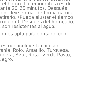
 el horno. La temperatura es de
ante 20-25 minutos. Después
do, deje enfriar de forma natural
etirarlo. (Puede ajustar el tiempo
producto). Después del horneado,
s son resistentes al agua.
a no es apta para contacto con
res que incluye la caja son:
anja, Rojo, Amarillo, Turquesa,
ioleta, Azul, Rosa, Verde Pasto,
Negro.