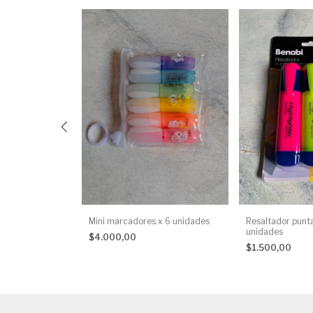
e punta x 24
Mini marcadores x 6 unidades
Resaltador punta
unidades
$4.000,00
$1.500,00